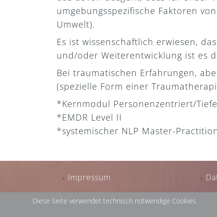
umgebungsspezifische Faktoren von 
Umwelt).
Es ist wissenschaftlich erwiesen, d
und/oder Weiterentwicklung ist es d
Bei traumatischen Erfahrungen, ab
(spezielle Form einer Traumatherapie
*Kernmodul Personenzentriert/Tief
*EMDR Level II
*systemischer NLP Master-Practitio
Impressum
Da
Diese Seite verwendet technisch notwendige Cookies